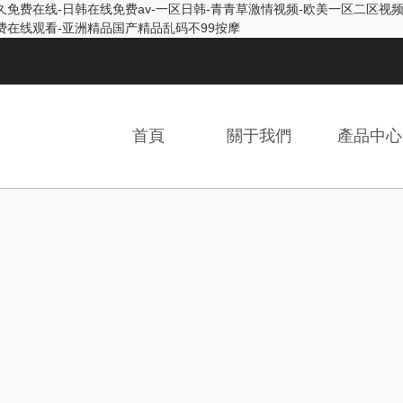
久免费在线-日韩在线免费av-一区日韩-青青草激情视频-欧美一区二区视频在
免费在线观看-亚洲精品国产精品乱码不99按摩
首頁
關于我們
產品中心