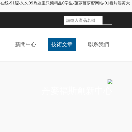
线-91涩-久久99热这里只频精品6学生-菠萝菠萝蜜网站-91看片淫黄大
新聞中心
技術文章
聯系我們
丹麥福斯創新中心