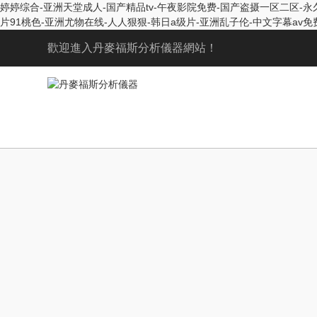
婷婷综合-亚洲天堂成人-国产精品tv-午夜影院免费-国产盗摄一区二区-永
片91桃色-亚洲尤物在线-人人狠狠-韩日a级片-亚洲乱子伦-中文字幕av
歡迎進入丹麥福斯分析儀器網站！